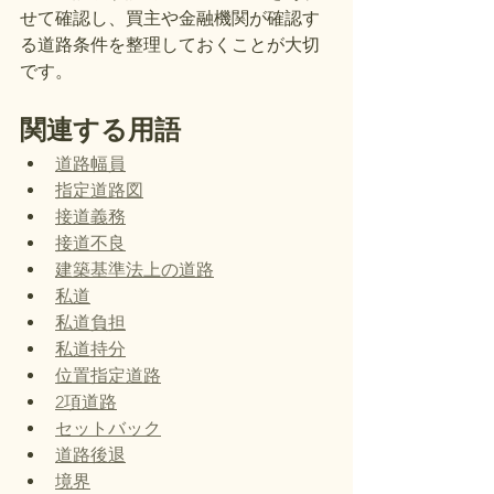
せて確認し、買主や金融機関が確認す
る道路条件を整理しておくことが大切
です。
関連する用語
道路幅員
指定道路図
接道義務
接道不良
建築基準法上の道路
私道
私道負担
私道持分
位置指定道路
2項道路
セットバック
道路後退
境界