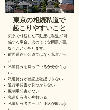
東京の相続私道で
起こりやすいこと
東京で相続した不動産に私道が関
係する場合、次のような問題が重
なることがあります。
前面道路が公道ではなく私道だっ
た
私道持分を持っているか分からな
い
私道持分が登記上確認できない
通行承諾書が見つからない
掘削承諾書がない
私道所有者が複数いる
私道所有者の一部と連絡が取れな
い