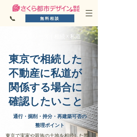
📞
無料相談
東京シリーズ｜相続 ☓ 私道
東京で相続した
不動産に私道が
関係する場合に
確認したいこと
通行・掘削・持分・再建築可否の
整理ポイント
東京で実家や親族の土地を相続した際、