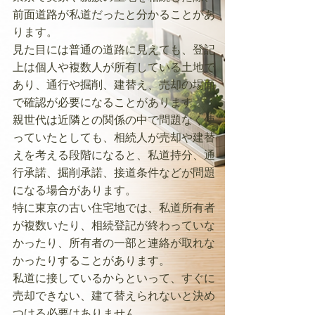
前面道路が私道だったと分かることがあ
ります。
見た目には普通の道路に見えても、登記
上は個人や複数人が所有している土地で
あり、通行や掘削、建替え、売却の場面
で確認が必要になることがあります。
親世代は近隣との関係の中で問題なく使
っていたとしても、相続人が売却や建替
えを考える段階になると、私道持分、通
行承諾、掘削承諾、接道条件などが問題
になる場合があります。
特に東京の古い住宅地では、私道所有者
が複数いたり、相続登記が終わっていな
かったり、所有者の一部と連絡が取れな
かったりすることがあります。
私道に接しているからといって、すぐに
売却できない、建て替えられないと決め
つける必要はありません。