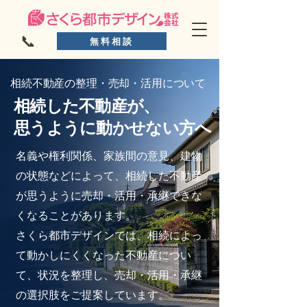
📞
無料相談
相続不動産の整理・売却・活用について
相続した不動産が、
思うように動かせない方へ
名義や権利関係、家族間の意見、建物
の状態などによって、
相続した不動産
が思うように売却・活用・承継できな
くなる
ことがあります。
さくら都市デザインでは、相続によっ
て動かしにくくなった
不動産につい
て、状況を整理し、売却・活用・承継
の選択肢
をご提案しています。