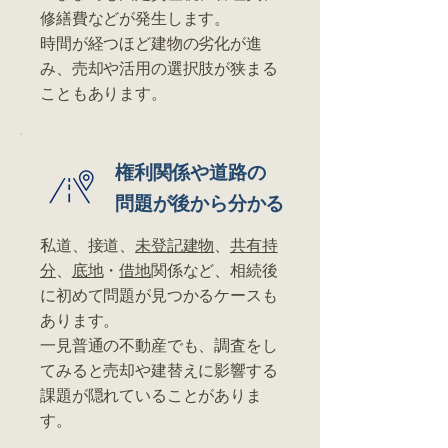
修繕費などが発生します。
時間が経つほど建物の劣化が進
み、売却や活用の選択肢が狭まる
こともあります。
権利関係や道路の
問題が後から分かる
私道、接道、
未登記建物
、
共有持
分
、
底地
・
借地
関係など、相続後
に初めて問題が見つかるケースも
あります。
一見普通の不動産でも、調査をし
てみると売却や建替えに影響する
課題が隠れていることがありま
す。