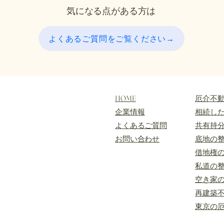
気になる点がある方は
よくあるご質問をご覧ください→
HOME
​厄介不
企業情報
​相続し
​よくあるご質問
共有持
​お問い合わせ
底地の
借地権
私道の
空き家
再建築
東京の