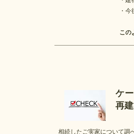
・今
この
ケー
再建
相続したご実家について調