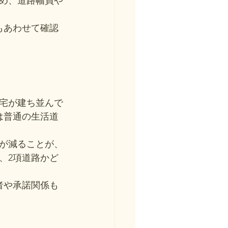
め、道路幅員や
もあわせて確認
宅が建ち並んで
は普通の生活道
が減ることが、
、2項道路かど
者や承諾関係も