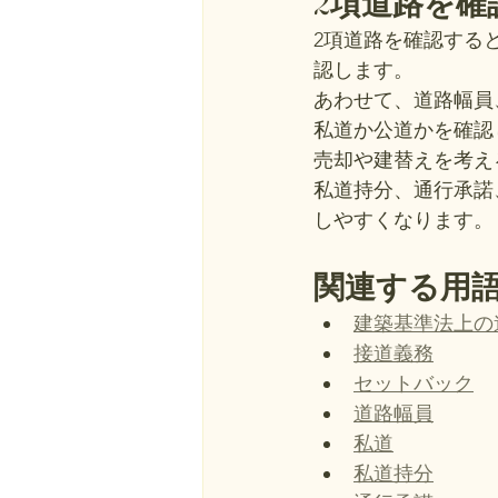
2項道路を
2項道路を確認する
認します。
あわせて、道路幅員
私道か公道かを確認
売却や建替えを考え
私道持分、通行承諾
しやすくなります。
関連する用
建築基準法上の
接道義務
セットバック
道路幅員
私道
私道持分