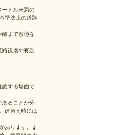
メートル未満の
基準法上の道路
距離まで敷地を
道路後退や有効
確認する場面で
であることが分
、建替え時には
があります。ま