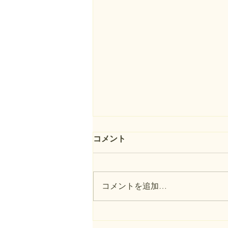
境界標とは
コメント
境界標を一言でいうと 境界標と
は、土地と土地の境界を示すため
に、現地に設置される目印のこと
コメントを追加…
です。 隣地との境界や、道路と
の境界を確認する際に重要になる
ものです。 境界標の基本的な意
味 境界標は、土地の境界点を現