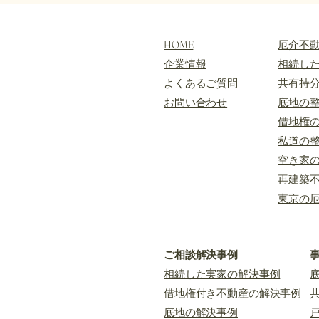
あります。 現況測量の基本的な
を指
意味 現況測量は、対象地の現在
は、
HOME
​厄介不
の状態を確認するための測量で
です
企業情報
​相続し
す。 たとえば、土地の形、道路
隣の
​よくあるご質問
共有持
との接し方、建物の位置、塀や擁
敷地
壁の位置、隣地との関係、面積の
​お問い合わせ
底地の
地と
目安などを
ます
借地権
私道の
空き家
再建築
東京の
ご相談解決事例
相続した実家の解決事例
借地権付き不動産の解決事例
底地の解決事例