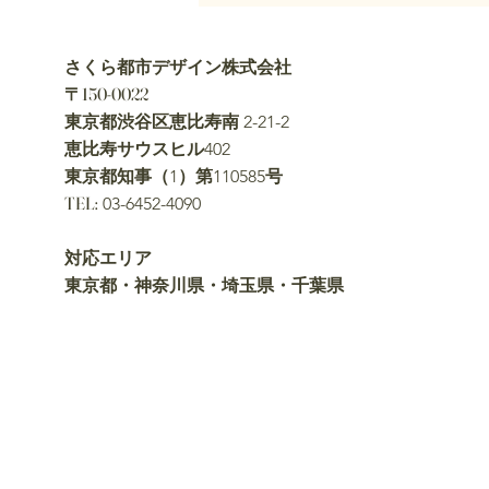
地で分かるようにするための標識
です。 コンクリート杭、金属プ
さくら都市デザイン株式会社
レート、金属鋲、プラスチック
〒150-0022
杭、石杭など、さまざまな種類が
東京都渋谷区恵比寿南
2-21-2
あります。 土地の売却、建替
恵比寿サウスヒル
402
え、測量、相続不動産の整理を進
東京都知事（
）第
号
1
110585
める際には、現
TEL:
03-6452-4090
​対応エリア
東京都・神奈川県・埼玉県・千葉県