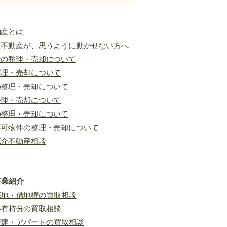
します。 つまり民民境界と
民有地と民有地の境界のこと
動産とは
。 たとえば、自宅の土地と
た不動産が、思うように動かせない方へ
家の土地との境界、空き家の
分の整理・売却について
と隣地との境界、アパート敷
整理・売却について
隣接地との境界などが該当し
。 不
の整理・売却について
整理・売却について
の整理・売却について
不可物件の整理・売却について
厄介不動産相談
事業紹介
底地・借地権の買取相談
共有持分の買取相談
戸建・アパートの買取相談