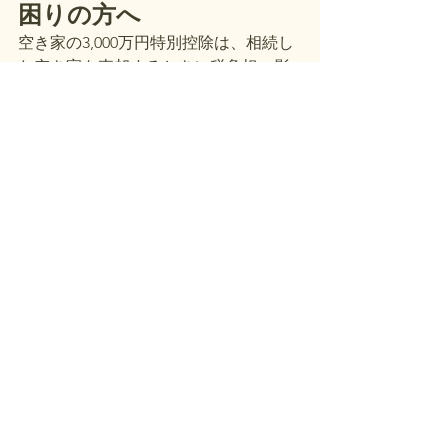
困りの方へ
空き家の3,000万円特別控除は、相続し
た空き家を売却するときに税負担へ影
響する場合がある制度ですが、すべて
の空き家に使えるわけではありませ
ん。
特に東京の相続不動産では、空き家の
3,000万円特別控除、取得費、概算取得
費、取得費加算、古家付き土地、共有
名義、私道、境界、再建築不可、建物
老朽化などが重なり、税金や売却条件
の確認が必要になる場合があります。
特例の期限や要件を確認しながら、解
体するのか、建物を残して売却するの
か、現況で進めるのかを整理すること
が大切です。
税額の判断や特例の適用可否について
は、税理士などの専門家に確認しなが