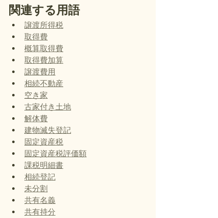
関連する用語
譲渡所得税
取得費
概算取得費
取得費加算
譲渡費用
相続不動産
空き家
古家付き土地
解体費
建物滅失登記
固定資産税
固定資産税評価額
課税明細書
相続登記
未分割
共有名義
共有持分