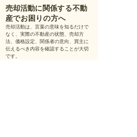
売却活動に関係する不動
産でお困りの方へ
売却活動は、言葉の意味を知るだけで
なく、実際の不動産の状態、売却方
法、価格設定、関係者の意向、買主に
伝えるべき内容を確認することが大切
です。
特に東京の相続不動産では、空き家、
古家付き土地、私道、境界、再建築不
可、共有持分、底地、借地権などが重
なり、売却条件や整理の進め方に影響
する場合があります。
さくら都市デザインでは、東京の相続
不動産、底地、借地権、共有持分、私
道、空き家、古家付き土地など、整理
が必要な不動産のご相談を承っていま
す。
まずは現在の状況を確認するところか