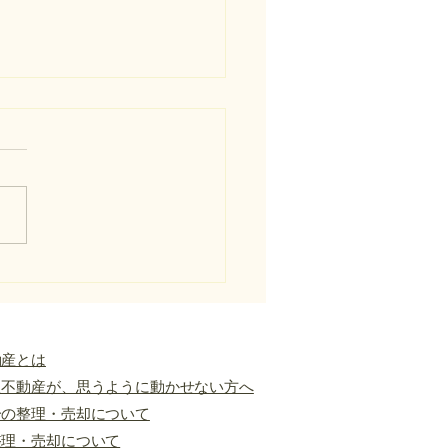
境界とは
境界を一言でいうと 民民境
は、個人や法人が所有する土
士の境界のことです。 隣地
境目を確認する場面で使われ
動産用語です。 民民境界の
的な意味 民民境界の「民」
個人や法人が所有する民有地
します。 つまり民民境界と
民有地と民有地の境界のこと
動産とは
。 たとえば、自宅の土地と
た不動産が、思うように動かせない方へ
家の土地との境界、空き家の
分の整理・売却について
と隣地との境界、アパート敷
整理・売却について
隣接地との境界などが該当し