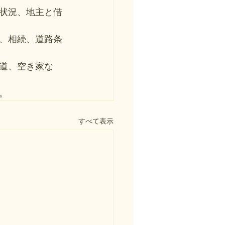
状況、地主と借
、相続、道路条
道、空き家な
。
すべて表示