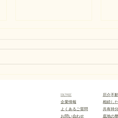
現況測量とは
民民
現況測量を一言でいうと 現況測
民民
量とは、土地や建物、塀、道路、
界と
隣地との位置関係など、現地の現
地同
在の状況を測る測量のことです。
との
土地の売却、建替え、活用、相続
る不
不動産の整理を進める前に、現況
基本
を把握するために行われることが
は、
あります。 現況測量の基本的な
を指
意味 現況測量は、対象地の現在
は、
HOME
​厄介不
の状態を確認するための測量で
です
企業情報
​相続し
す。 たとえば、土地の形、道路
隣の
​よくあるご質問
共有持
との接し方、建物の位置、塀や擁
敷地
壁の位置、隣地との関係、面積の
​お問い合わせ
底地の
地と