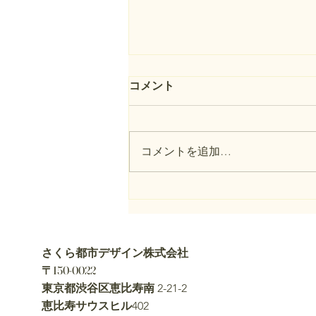
境界標とは
コメント
境界標を一言でいうと 境界標と
は、土地と土地の境界を示すため
に、現地に設置される目印のこと
コメントを追加…
です。 隣地との境界や、道路と
の境界を確認する際に重要になる
ものです。 境界標の基本的な意
味 境界標は、土地の境界点を現
地で分かるようにするための標識
です。 コンクリート杭、金属プ
さくら都市デザイン株式会社
レート、金属鋲、プラスチック
〒150-0022
杭、石杭など、さまざまな種類が
東京都渋谷区恵比寿南
2-21-2
あります。 土地の売却、建替
恵比寿サウスヒル
402
え、測量、相続不動産の整理を進