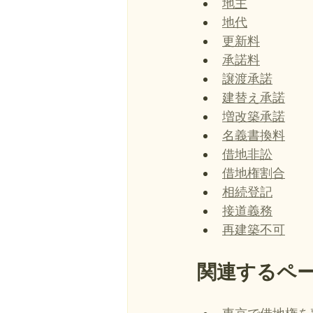
地主
地代
更新料
承諾料
譲渡承諾
建替え承諾
増改築承諾
名義書換料
借地非訟
借地権割合
相続登記
接道義務
再建築不可
関連するペ