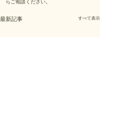
らご相談ください。
すべて表示
最新記事
現況測量とは
民民境界とは
現況測量を一言でいうと 現況
民民境界を一言で
測量とは、土地や建物、塀、
境界とは、個人や
コメント
道路、隣地との位置関係な
する土地同士の境