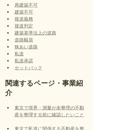
再建築不可
建築不可
接道義務
接道判定
建築基準法上の道路
道路幅員
狭あい道路
私道
私道承諾
セットバック
関連するページ・事業紹
介
東京で境界・測量が未整理の不動
産を整理する前に確認したいこと
東京で私道に関係する不動産を整