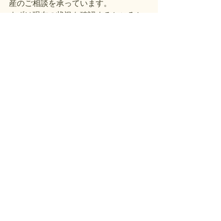
産のご相談を承っています。
まずは現在の状況を確認するところか
らご相談ください。
すべて表示
最新記事
現況測量とは
民民境界とは