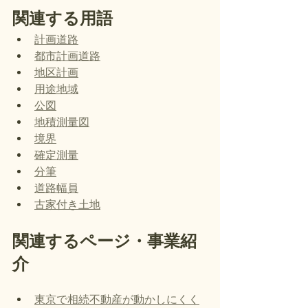
関連する用語
計画道路
都市計画道路
地区計画
用途地域
公図
地積測量図
境界
確定測量
分筆
道路幅員
古家付き土地
関連するページ・事業紹
介
東京で相続不動産が動かしにくく