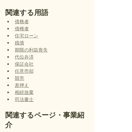
関連する用語
債務者
債権者
住宅ローン
残債
期限の利益喪失
代位弁済
保証会社
任意売却
競売
差押え
相続放棄
司法書士
関連するページ・事業紹
介