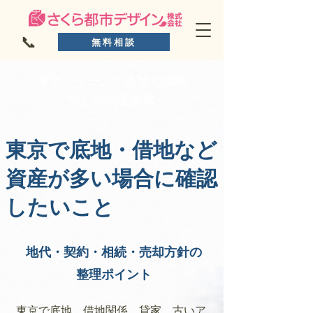
📞
無料相談
東京シリーズ｜底地 ☓ 借地
などの資産多数
東京で底地・借地など
資産が多い場合に確認
したいこと
地代・契約・相続・売却方針の
整理ポイント
東京で底地、借地関係、貸家、古いア